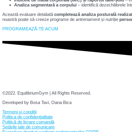
Analiza segmentară a corpului
– identifică dezechilibrele înt
Această evaluare detaliată
completează analiza posturală realiza
noastră poate să creeze programe de antrenament și nutriție
person
PROGRAMEAZĂ-TE ACUM
©2022. EquilibriumGym | All Rights Reserved.
Developed by Bosa Tavi, Oana Bica
Termeni şi condiţii
Politica de confidenţialitate
Politică de livrare comandă
Setările tale de comunicare
Exercitare drepturi conform reglementarilor GDPR