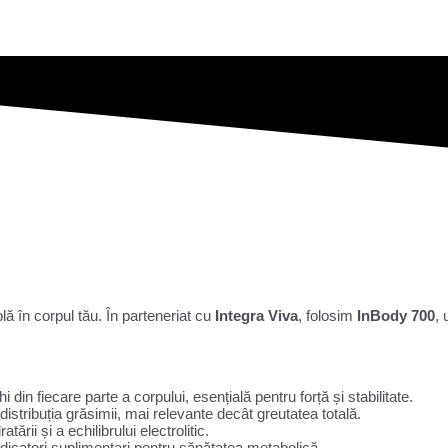
lă în corpul tău. În parteneriat cu
Integra Viva
, folosim
InBody 700
, 
din fiecare parte a corpului, esențială pentru forță și stabilitate.
distribuția grăsimii, mai relevante decât greutatea totală.
tării și a echilibrului electrolitic.
dicatori suplimentari pentru sănătatea metabolică.