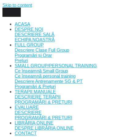
Skip to content
ACASA
DESPRE NOI
DESCRIERE SALĂ
ECHIPA NOASTRĂ
FULL GROUP
Descriere Clase Full Group
Programări și Orar
Prețuri
SMALL GROUP/PERSONAL TRAINING
Ce înseamnă Small Group
Ce înseamnă personal training
Descriere Antrenamente SG & PT
Programări & Prețuri
TERAPII MANUALE
DESCRIERE TERAPII
PROGRAMĂRI & PREȚURI
EVALUARE
DESCRIERE
PROGRAMĂRI & PREȚURI
LIBRĂRIA ONLINE
DESPRE LIBRĂRIA ONLINE
CONTACT