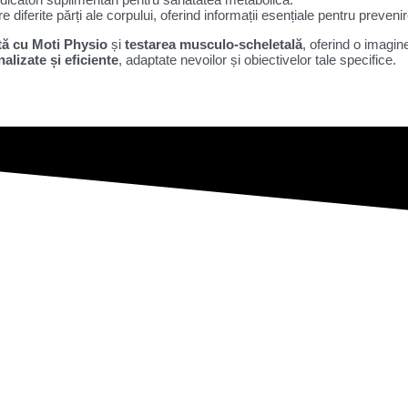
re diferite părți ale corpului, oferind informații esențiale pentru preve
tă cu Moti Physio
și
testarea musculo-scheletală
, oferind o imagin
alizate și eficiente
, adaptate nevoilor și obiectivelor tale specifice.