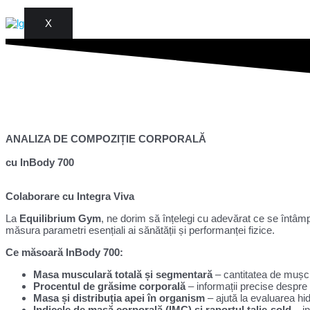
X
ANALIZA DE COMPOZIȚIE CORPORALĂ
cu InBody 700
Colaborare cu Integra Viva
La
Equilibrium Gym
, ne dorim să înțelegi cu adevărat ce se întâmp
măsura parametri esențiali ai sănătății și performanței fizice.
Ce măsoară InBody 700:
Masa musculară totală și segmentară
– cantitatea de mușchi 
Procentul de grăsime corporală
– informații precise despre 
Masa și distribuția apei în organism
– ajută la evaluarea hidra
Indicele de masă corporală (IMC) și raportul talie-șold
– in