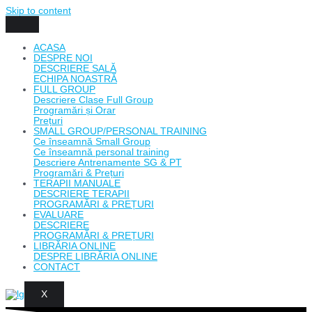
Skip to content
ACASA
DESPRE NOI
DESCRIERE SALĂ
ECHIPA NOASTRĂ
FULL GROUP
Descriere Clase Full Group
Programări și Orar
Prețuri
SMALL GROUP/PERSONAL TRAINING
Ce înseamnă Small Group
Ce înseamnă personal training
Descriere Antrenamente SG & PT
Programări & Prețuri
TERAPII MANUALE
DESCRIERE TERAPII
PROGRAMĂRI & PREȚURI
EVALUARE
DESCRIERE
PROGRAMĂRI & PREȚURI
LIBRĂRIA ONLINE
DESPRE LIBRĂRIA ONLINE
CONTACT
X