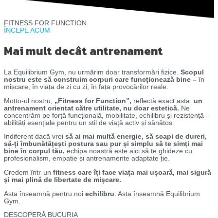
FITNESS FOR FUNCTION
ÎNCEPE ACUM
Mai mult decât antrenament
La Equilibrium Gym, nu urmărim doar transformări fizice.
Scopul
nostru este să construim corpuri care funcționează bine –
în
mișcare, în viața de zi cu zi, în fața provocărilor reale.
Motto-ul nostru,
„Fitness for Function”,
reflectă exact asta:
un
antrenament orientat către utilitate, nu doar estetică.
Ne
concentrăm pe forță funcțională, mobilitate, echilibru și rezistență –
abilități esențiale pentru un stil de viață activ și sănătos.
Indiferent dacă vrei
să ai mai multă energie, să scapi de dureri,
să-ți îmbunătățești postura sau pur și simplu să te simți mai
bine în corpul tău,
echipa noastră este aici să te ghideze cu
profesionalism, empatie și antrenamente adaptate ție.
Credem într-un
fitness care îți face viața mai ușoară, mai sigură
și mai plină de libertate de mișcare.
Asta înseamnă pentru noi
echilibru
. Asta înseamnă Equilibrium
Gym.
DESCOPERĂ BUCURIA